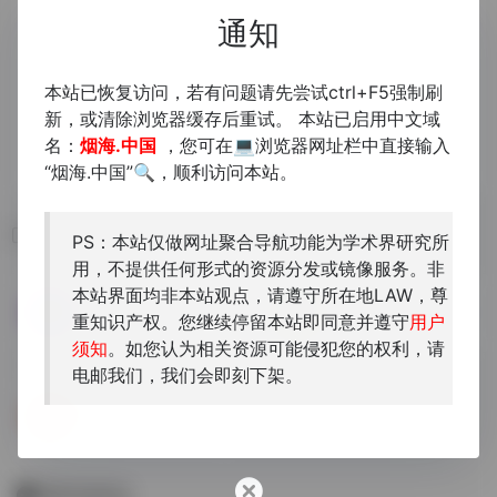
通知
本站已恢复访问，若有问题请先尝试ctrl+F5强制刷
新，或清除浏览器缓存后重试。 本站已启用中文域
名：
烟海.中国
，您可在💻浏览器网址栏中直接输入
“烟海.中国”🔍，顺利访问本站。
相关导航
PS：本站仅做网址聚合导航功能为学术界研究所
用，不提供任何形式的资源分发或镜像服务。非
本站界面均非本站观点，请遵守所在地LAW，尊
GFSOSO
JSTOR
重知识产权。您继续停留本站即同意并遵守
用户
谷歌学术、sci-hub聚合
需要机构订阅
须知
。如您认为相关资源可能侵犯您的权利，请
电邮我们，我们会即刻下架。
Sci-Hub
the first website in the wo...
暂无评论