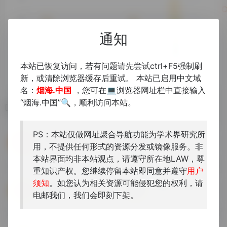
通知
本站已恢复访问，若有问题请先尝试ctrl+F5强制刷
新，或清除浏览器缓存后重试。 本站已启用中文域
名：
烟海.中国
，您可在💻浏览器网址栏中直接输入
“烟海.中国”🔍，顺利访问本站。
相关导航
PS：本站仅做网址聚合导航功能为学术界研究所
上图馆藏唱片知识库
籍合网
用，不提供任何形式的资源分发或镜像服务。非
上海图书馆收藏大量中外文唱...
中华书局下属古联（北京）数...
本站界面均非本站观点，请遵守所在地LAW，尊
重知识产权。您继续停留本站即同意并遵守
用户
须知
。如您认为相关资源可能侵犯您的权利，请
清代職官數據庫
台灣省中央研究院歷史語言研究所
电邮我们，我们会即刻下架。
清代職官
台灣中央研究院歷史語言研究所