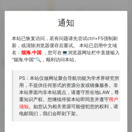
通知
本站已恢复访问，若有问题请先尝试ctrl+F5强制刷
新，或清除浏览器缓存后重试。 本站已启用中文域
名：
烟海.中国
，您可在💻浏览器网址栏中直接输入
“烟海.中国”🔍，顺利访问本站。
相关导航
PS：本站仅做网址聚合导航功能为学术界研究所
浙江大学图书馆馆藏珍贵古籍展示
南雍撷珍——南京大学古籍与特藏文献发布平台
用，不提供任何形式的资源分发或镜像服务。非
159部馆藏精品善本中
南雍撷珍——南京大学古籍与特...
本站界面均非本站观点，请遵守所在地LAW，尊
重知识产权。您继续停留本站即同意并遵守
用户
须知
。如您认为相关资源可能侵犯您的权利，请
南京图书馆藏
中国国家图书馆•古籍特藏文献
电邮我们，我们会即刻下架。
清人文集全文影像数据库
国家图书馆藏善本古籍、《赵...