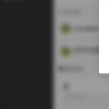
相关导航
台湾省古籍数据库
台灣中研院文物圖象研
簡牘、碑拓、畫象 等等
暂无评论