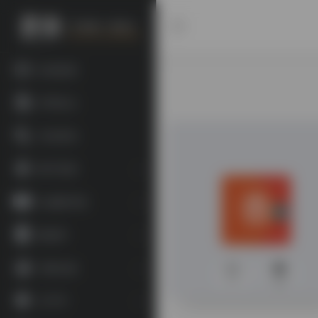
欢迎投稿
常用站点
书目查询
数字资源
古籍图书馆
数据库
宗教文献
0
424
文字学