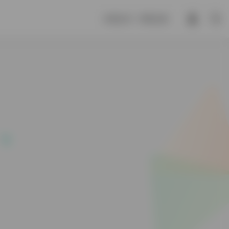
木谓之华，草谓之荣。