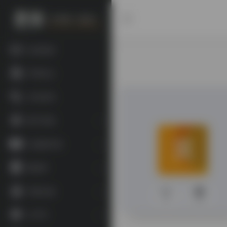
欢迎投稿
常用站点
书目查询
数字资源
古籍图书馆
数据库
宗教文献
0
311
文字学