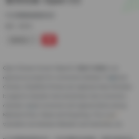
中文簡繁轉換開源項目
标签：
语言学
链接直达
Open Chinese Convert (OpenCC, 開放中文轉換) is an
opensource project for conversions between Traditional
Chinese, Simplified Chinese and Japanese Kanji (Shinjitai).
It supports character-level and phrase-level conversion,
character variant conversion and regional idioms among
Mainland China, Taiwan and Hong Kong. This is not
translation tool between Mandarin and Cantonese, etc.