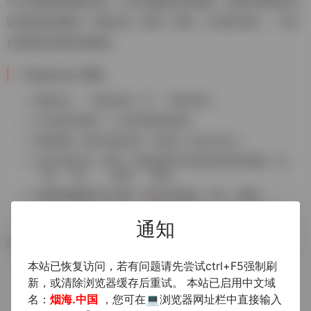
中文簡繁轉換開源項目，支持詞彙級別的轉換、異體字轉換和地
區習慣用詞轉換（中國大陸、臺灣、香港、日本新字體）。不提
供普通話與粵語的轉換。
Features 特點
嚴格區分「一簡對多繁」和「一簡對多異」。
完全兼容異體字，可以實現動態替換。
嚴格審校一簡對多繁詞條，原則爲「能分則不合」。
支持中國大陸、臺灣、香港異體字和地區習慣用詞轉換，如
「裏」「裡」、「鼠標」「滑鼠」。
詞庫和函數庫完全分離，可以自由修改、導入、擴展。
通知
数据统计
本站已恢复访问，若有问题请先尝试ctrl+F5强制刷
新，或清除浏览器缓存后重试。 本站已启用中文域
名：
烟海.中国
，您可在💻浏览器网址栏中直接输入