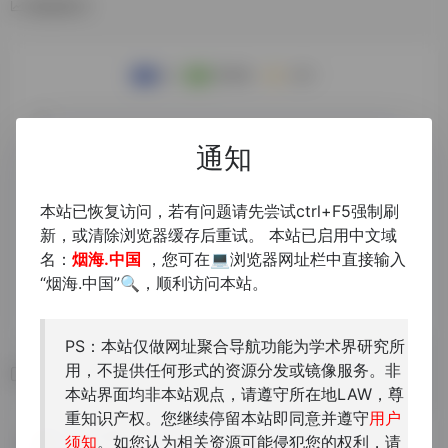
数据统计
通知
本站已恢复访问，若有问题请先尝试ctrl+F5强制刷
新，或清除浏览器缓存后重试。 本站已启用中文域
名：
烟海.中国
，您可在💻浏览器网址栏中直接输入
“烟海.中国”🔍，顺利访问本站。
PS：本站仅做网址聚合导航功能为学术界研究所
用，不提供任何形式的资源分发或镜像服务。非
相关导航
本站界面均非本站观点，请遵守所在地LAW，尊
重知识产权。您继续停留本站即同意并遵守
用户
徵文考献
善本古籍
须知
。如您认为相关资源可能侵犯您的权利，请