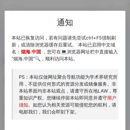
通知
本站已恢复访问，若有问题请先尝试ctrl+F5强制刷
新，或清除浏览器缓存后重试。 本站已启用中文域
名：
烟海.中国
，您可在💻浏览器网址栏中直接输入
“烟海.中国”🔍，顺利访问本站。
相关导航
PS：本站仅做网址聚合导航功能为学术界研究所
中国报纸数据库
中华大百科全书数据库
用，不提供任何形式的资源分发或镜像服务。非
广州阅速软件科技有限公司开...
本站界面均非本站观点，请遵守所在地LAW，尊
重知识产权。您继续停留本站即同意并遵守
用户
须知
。如您认为相关资源可能侵犯您的权利，请
清代檔案檢索系統
中國古典戲曲資料庫
电邮我们，我们会即刻下架。
提供台灣故宮博物院藏清代宮...