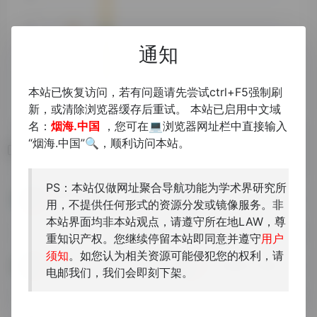
通知
本站已恢复访问，若有问题请先尝试ctrl+F5强制刷
新，或清除浏览器缓存后重试。 本站已启用中文域
名：
烟海.中国
，您可在💻浏览器网址栏中直接输入
“烟海.中国”🔍，顺利访问本站。
相关导航
PS：本站仅做网址聚合导航功能为学术界研究所
雕龙古籍数据库
東洋文庫蔵書検索
用，不提供任何形式的资源分发或镜像服务。非
中日古籍全文资料库
本站界面均非本站观点，请遵守所在地LAW，尊
重知识产权。您继续停留本站即同意并遵守
用户
须知
。如您认为相关资源可能侵犯您的权利，请
日本永青文库汉籍
日本關西大學圖書館
电邮我们，我们会即刻下架。