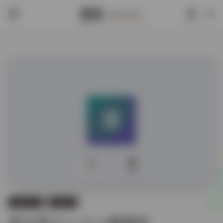
0
338
古籍图书馆
日藏汉籍
東方學デジタル圖書館