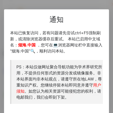
通知
本站已恢复访问，若有问题请先尝试ctrl+F5强制刷
新，或清除浏览器缓存后重试。 本站已启用中文域
名：
烟海.中国
，您可在💻浏览器网址栏中直接输入
“烟海.中国”🔍，顺利访问本站。
相关导航
PS：本站仅做网址聚合导航功能为学术界研究所
東京大学附属図書館
CiNii
用，不提供任何形式的资源分发或镜像服务。非
东大图书馆
部分带黄色小标的才能下载
本站界面均非本站观点，请遵守所在地LAW，尊
重知识产权。您继续停留本站即同意并遵守
用户
须知
。如您认为相关资源可能侵犯您的权利，请
国立民族学博物馆学术情报
日本学术文献查询
电邮我们，我们会即刻下架。