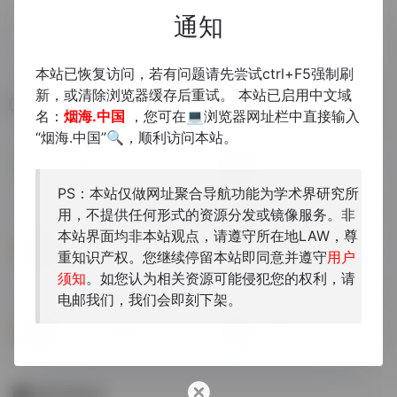
通知
本站已恢复访问，若有问题请先尝试ctrl+F5强制刷
新，或清除浏览器缓存后重试。 本站已启用中文域
相关导航
名：
烟海.中国
，您可在💻浏览器网址栏中直接输入
“烟海.中国”🔍，顺利访问本站。
哈佛CBDB
浙江大学大型文献信息库
中國歷代人物傳記資料庫
PS：本站仅做网址聚合导航功能为学术界研究所
用，不提供任何形式的资源分发或镜像服务。非
本站界面均非本站观点，请遵守所在地LAW，尊
永乐大典
《儒藏》（精华编）数字化平台
重知识产权。您继续停留本站即同意并遵守
用户
国图与字节合作的永乐大典数据库
致广大而尽精微，是《儒藏》...
须知
。如您认为相关资源可能侵犯您的权利，请
电邮我们，我们会即刻下架。
籍合网
永乐大典数据库
中华书局下属古联（北京）数...
暂无评论