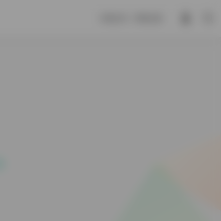
木谓之华，草谓之荣。