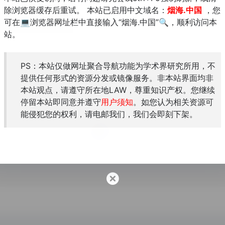
除浏览器缓存后重试。 本站已启用中文域名：
烟海.中国
，您
可在💻浏览器网址栏中直接输入“烟海.中国”🔍，顺利访问本
站。
PS：本站仅做网址聚合导航功能为学术界研究所用，不
提供任何形式的资源分发或镜像服务。非本站界面均非
古典文献学微刊
本站观点，请遵守所在地LAW，尊重知识产权。您继续
秀传统文化。
多闻阙疑，无徵不信，辨章学术，考镜源
停留本站即同意并遵守
用户须知
。如您认为相关资源可
能侵犯您的权利，请电邮我们，我们会即刻下架。
古籍
推送文献学、古代文史相关文章；介绍最新出版的历史文献整理类图书（含序跋、目录、索引和内容节选)；与古籍和图书馆（含博物馆、档案馆等有关的重要信息。