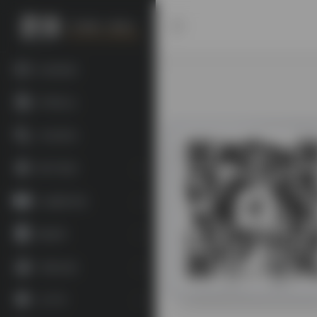
欢迎投稿
常用站点
书目查询
数字资源
古籍图书馆
数据库
宗教文献
0
107
文字学