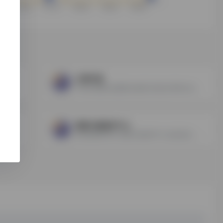
文博中国
流。
中国文物报社是国家文物局主管的文博考古全行业权威媒体单位，文博中国为创立最早、重要的官方新媒体平台。聚焦整合并发布《中国文物报》有关考古、遗产保护、文旅融合、图书出版传媒等方面的最新资讯评论、学术前沿成果，欢迎关注转发，商务合作。
国家古籍保护中心
始于2014年，古籍及艺术品收藏拍卖行业第一大号，数十万古董收藏家爱好者都在关注的掌中文史副刊，从古旧书趣味考古中解读新鲜历史观点，古玩、古董、书画、收藏、拍卖、国学、文化、历史、读书、苏富比、佳士得、嘉德、保利最新资讯等及时送达。
推送国家图书馆-国家古籍保护中心信息动态，介个绍国家古籍保护中心特色资源，进行古籍保护宣传和推广。