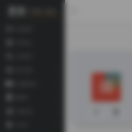
欢迎投稿
常用站点
书目查询
数字资源
古籍图书馆
数据库
宗教文献
0
337
文字学