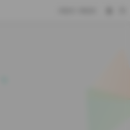
木谓之华，草谓之荣。