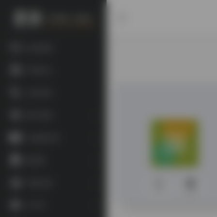
欢迎投稿
常用站点
书目查询
数字资源
古籍图书馆
数据库
宗教文献
0
370
文字学