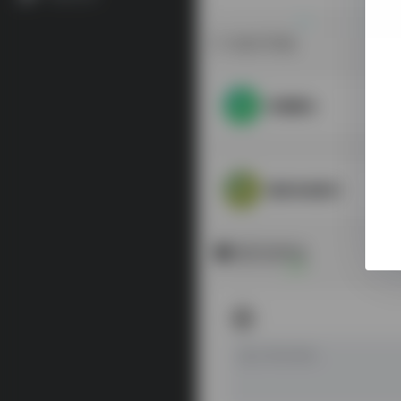
相关导航
经籍籑诂
国际音标图示
暂无评论