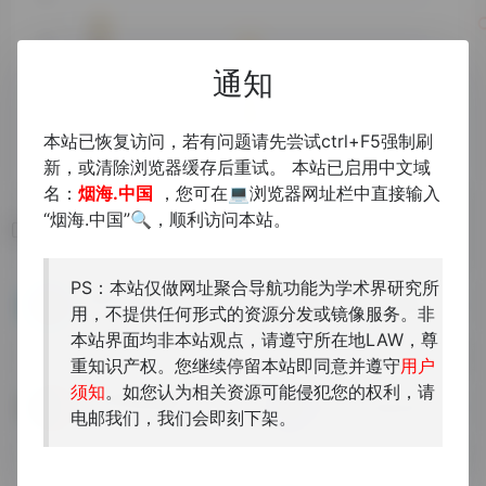
通知
本站已恢复访问，若有问题请先尝试ctrl+F5强制刷
新，或清除浏览器缓存后重试。 本站已启用中文域
名：
烟海.中国
，您可在💻浏览器网址栏中直接输入
“烟海.中国”🔍，顺利访问本站。
相关导航
PS：本站仅做网址聚合导航功能为学术界研究所
京都大学貴重資料デジタルアーカイブ
日本宮内庁書陵部收藏漢籍集覧
用，不提供任何形式的资源分发或镜像服务。非
京都大学珍贵材料数字档案馆
本站界面均非本站观点，请遵守所在地LAW，尊
重知识产权。您继续停留本站即同意并遵守
用户
须知
。如您认为相关资源可能侵犯您的权利，请
日本经典数据集
東京大学総合図書館漢籍目録
电邮我们，我们会即刻下架。
来自日本人文科学开放数据中...