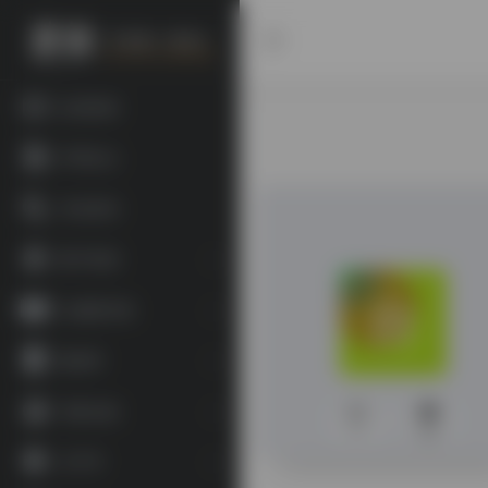
欢迎投稿
常用站点
书目查询
数字资源
古籍图书馆
数据库
宗教文献
0
856
文字学