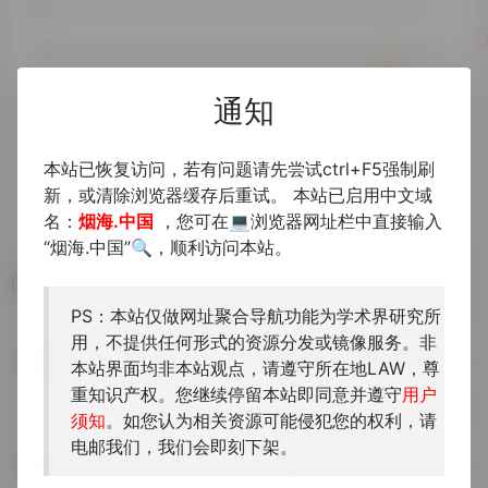
通知
本站已恢复访问，若有问题请先尝试ctrl+F5强制刷
新，或清除浏览器缓存后重试。 本站已启用中文域
名：
烟海.中国
，您可在💻浏览器网址栏中直接输入
“烟海.中国”🔍，顺利访问本站。
相关导航
PS：本站仅做网址聚合导航功能为学术界研究所
用，不提供任何形式的资源分发或镜像服务。非
宋元学案知识图谱
日本妖怪集
本站界面均非本站观点，请遵守所在地LAW，尊
北京大学数字人文开放实验室
重知识产权。您继续停留本站即同意并遵守
用户
须知
。如您认为相关资源可能侵犯您的权利，请
电邮我们，我们会即刻下架。
国际汉学研究数位资源
内阁大库档案
台灣國家圖書館漢學研究中心...