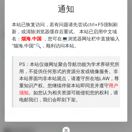
通知
本站已恢复访问，若有问题请先尝试ctrl+F5强制刷
新，或清除浏览器缓存后重试。 本站已启用中文域
相关导航
名：
烟海.中国
，您可在💻浏览器网址栏中直接输入
“烟海.中国”🔍，顺利访问本站。
八十万卷楼古籍全文检索平台
傅斯年圖書館馆藏查询
八十万卷楼古籍全文检索平台...
PS：本站仅做网址聚合导航功能为学术界研究所
用，不提供任何形式的资源分发或镜像服务。非
本站界面均非本站观点，请遵守所在地LAW，尊
国家珍贵古籍名录
国家版本数据中心
重知识产权。您继续停留本站即同意并遵守
用户
中國國家圖書館（中國國家古...
中国国家版本馆_权威出版数据...
须知
。如您认为相关资源可能侵犯您的权利，请
电邮我们，我们会即刻下架。
上海圖書館古籍聯合目錄及循證平臺
中国图书进出口（集团）
收錄有1400余家機構的古籍館...
检索图书信息
暂无评论