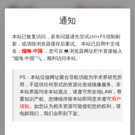
虫部落
掌上百科 – PDAWIKI
虫部落是一个纯粹的搜索知识、技术和经验分享平台。
电子辞典论坛，资源丰富
通知
本站已恢复访问，若有问题请先尝试ctrl+F5强制刷
中国先秦史
国学网
新，或清除浏览器缓存后重试。 本站已启用中文域
先秦文献交流研究
北京国学时代文化传播股份有...
名：
烟海.中国
，您可在💻浏览器网址栏中直接输入
“烟海.中国”🔍，顺利访问本站。
豆瓣
国学数典
查询图书基本信息，了解读者评价
已寄，留着纪念
PS：本站仅做网址聚合导航功能为学术界研究所
用，不提供任何形式的资源分发或镜像服务。非
本站界面均非本站观点，请遵守所在地LAW，尊
FreeMdictForum
重知识产权。您继续停留本站即同意并遵守
用户
电子辞典交流论坛，有很多精...
须知
。如您认为相关资源可能侵犯您的权利，请
电邮我们，我们会即刻下架。